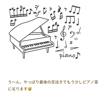
う〜ん、やっぱり最後の足掻きでもう少しピアノ室
に篭ります