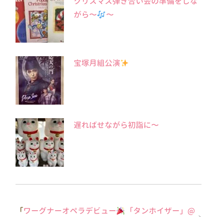
クリスマス弾き合い会の準備をしな
がら〜
〜
宝塚月組公演
遅ればせながら初詣に〜
「
ワーグナーオペラデビュー
「タンホイザー」@